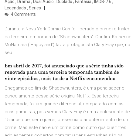
Ação , Drama , Dual Áudio , Dublado , Fantasia , IMDB-7.6 ,
Legendado , Series
4 Comments
Durante a Nova York Comic-Con foi liberado o primeiro trailer
da terceira temporada de 'Shadowhunters'. Confira: Katherine
McNamara (‘Happyland’) faz a protagonista Clary Fray que, no
seu
Em abril de 2017, foi anunciado que a série tinha sido
renovada para uma terceira temporada também de
vinte episódios, mais tarde a Netflix encomendou
Chegamos ao fim de Shadowhunters, é uma pena saber o
cancelamento dessa série original Netflix! Essa terceira
temporada, foi um grande diferencial, comparado com as
duas primeiras, pois vemos Clary Fray é uma adolescente de
15 anos que, sem querer, presencia o acontecimento de um
crime. Mas este não é um crime como outro qualquer: três
adolescentes cobertos com tatuagens estranhas são os